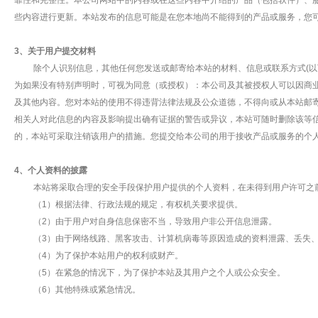
靠性和完整性。本公司网站中的内容或在这些内容中介绍的产品（包括软件）、
些内容进行更新。本站发布的信息可能是在您本地尚不能得到的产品或服务，您
3、关于用户提交材料
除个人识别信息，其他任何您发送或邮寄给本站的材料、信息或联系方式(以下
为如果没有特别声明时，可视为同意（或授权）：本公司及其被授权人可以因商
及其他内容。您对本站的使用不得违背法律法规及公众道德，不得向或从本站邮
相关人对此信息的内容及影响提出确有证据的警告或异议，本站可随时删除该等
的，本站可采取注销该用户的措施。您提交给本公司的用于接收产品或服务的个
4、个人资料的披露
本站将采取合理的安全手段保护用户提供的个人资料，在未得到用户许可之前
（1）根据法律、行政法规的规定，有权机关要求提供。
（2）由于用户对自身信息保密不当，导致用户非公开信息泄露。
（3）由于网络线路、黑客攻击、计算机病毒等原因造成的资料泄露、丢失、
（4）为了保护本站用户的权利或财产。
（5）在紧急的情况下，为了保护本站及其用户之个人或公众安全。
（6）其他特殊或紧急情况。