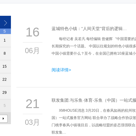
16
蓝城特色小镇：“人间天堂”背后的逻辑…
S
每经记者 吴若凡 每经编辑 曾健辉 “中国需要
1
长期探究的一个话题。 中国以往规划的特色小镇很
06月
8
中国小镇需要什么？至今，在全国已拥有10座蓝城
15
阅读详情>
22
29
21
联发集团:与乐鱼·体育-乐鱼（中国）一站式
5
XMHOUSE消息 3月20日，在春风如画的杭
国）一站式服务官方网站 联合举办了战略合作协议
03月
门桃李春风小镇项目后，以战略结盟的姿态强强联合
联发集…