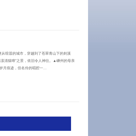
便从喧嚣的城市，穿越到了苍翠青山下的剡溪
荡漾清猿啼”之景，依旧令人神往。▲嵊州的母亲
岁月痕迹，但名伶的唱腔一…