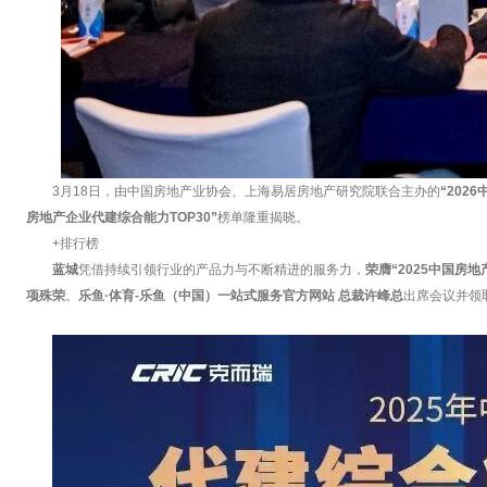
3月18日，由中国房地产业协会、上海易居房地产研究院联合主办的
“202
房地产企业代建综合能力TOP30”
榜单隆重揭晓。
+排行榜
蓝城
凭借持续引领行业的产品力与不断精进的服务力，
荣膺“2025中国房
项殊荣
。
乐鱼·体育-乐鱼（中国）一站式服务官方网站 总裁
许峰
总
出席会议并领