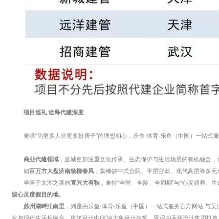
项目巡礼 诠释代建深度
秉承“为更多人造更多好房子”的理想初心，乐鱼·体育-乐鱼（中国）一站
商业代建领域
，蓝城更加注重文化传承、生态保护与生活场景的有机融合，通
如
百万方大盘济南杨柳春风
，集稀缺中式合院、平层官邸、现代高层等多元
坐落于太湖之滨的
宜兴大有秋
，秉持“全时、全龄、全周期”与“心灵调养、
级心灵度假目的地
。
苏州湖畔江南里
，则是由乐鱼·体育-乐鱼（中国）一站式服务官方网站 与吴
化与现代生活相融合，建筑设计由GOA大象设计执笔，景观由蓝颂设计集团打