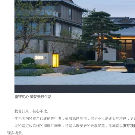
坚守初心 筑梦美好生活
载誉归来，初心不改。
作为国内轻资产代建的先行者，蓝城始终坚信，房子不仅是砖石的堆砌，更
无论是定位高端的湖畔江南里，还是温暖安居的云溪景苑，蓝城都以
贯穿项
现实场景。