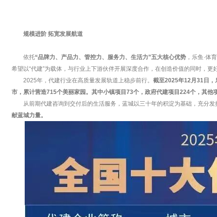
规模进阶 拓宽发展航道
依托
“品牌力、产品力、管控力、服务力、生活力”五大核心优势
，乐鱼·体
希望以“代建”为载体，与行业上下游伙伴开展深度合作，在创造价值的同时，更
2025年，代建行业在高质量发展轨道上稳步前行。
截至2025年12月31
市，累计营造715个美丽家园。其中小镇项目73个，政府代建项目224个，其他项
从前期代建咨询到交付后的生活服务，蓝城以三十年的积淀为基础，充分发
献蓝城力量。