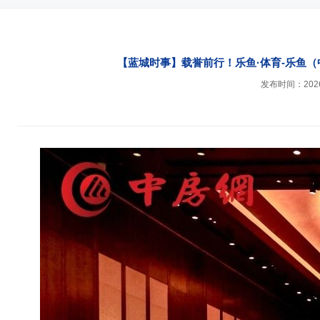
【蓝城时事】载誉前行！乐鱼·体育-乐鱼（
发布时间：2026-