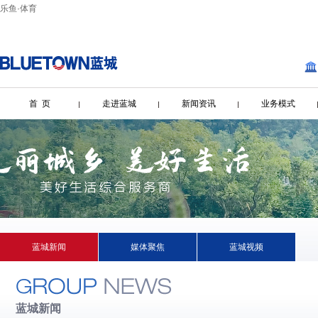
乐鱼·体育
首 页
走进蓝城
新闻资讯
业务模式
蓝城新闻
媒体聚焦
蓝城视频
蓝城新闻